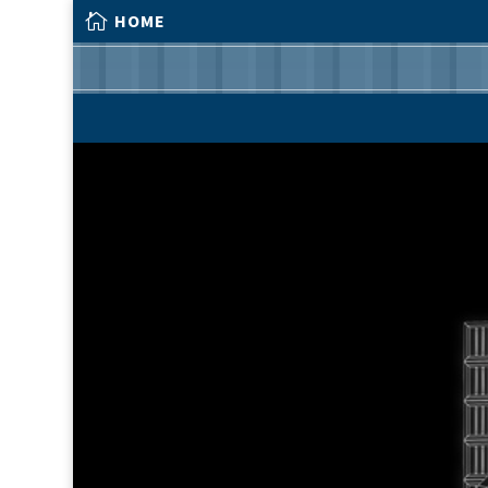

HOME

HOME