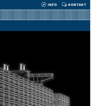

w
INFO
KONTAKT

w
INFO
KONTAKT