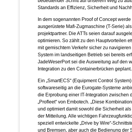
bedeutender Schritt auf unserem Weg zu aut
Standards an Effizienz, Sicherheit und Nachh
In dem sogenannten Proof of Concept werde 
ausgerüstete Mafi-Zugmaschine (T-Serie) als 
projektpartner. Die ATTs seien darauf ausgel
optimieren. So zählt zu den Hauptvorteilen
mit gemischtem Verkehr sicher zu navigieren
System im landseitigen Betrieb sei bereits er
JadeWeserPort sei die Ausweitung auf den wa
Integration zu den Containerbrücken geplant.
Ein „SmartECS“ (Equipment Control System) 
softwareseitig an die Eurogate-Systeme anbin
die Erprobung einer IT-Integration zwisch
„Profleet“ von Embotech. „Diese Kombination
und optimiert damit sowohl die Sicherheit als 
der Mitteilung. Alle wichtigen Fahrzeugfunk
speziell entwickelte „Drive by Wire“-Schnitt
und Bremsen, aber auch die Bedienung der S