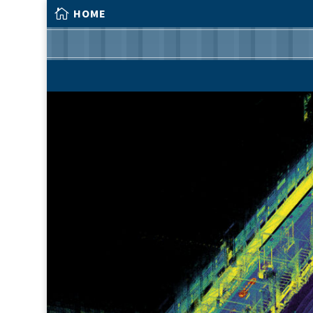

HOME

HOME