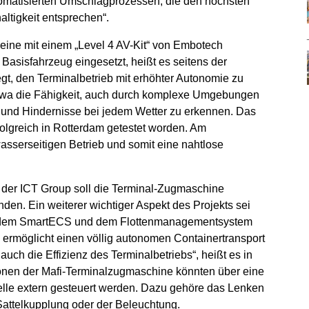
omatisierten Umschlagprozessen, die den höchsten
altigkeit entsprechen“.
eine mit einem „Level 4 AV-Kit“ von Embotech
Basisfahrzeug eingesetzt, heißt es seitens der
egt, den Terminalbetrieb mit erhöhter Autonomie zu
 etwa die Fähigkeit, auch durch komplexe Umgebungen
 und Hindernisse bei jedem Wetter zu erkennen. Das
folgreich in Rotterdam getestet worden. Am
sserseitigen Betrieb und somit eine nahtlose
der ICT Group soll die Terminal-Zugmaschine
den. Ein weiterer wichtiger Aspekt des Projekts sei
en dem SmartECS und dem Flottenmanagementsystem
 ermöglicht einen völlig autonomen Containertransport
auch die Effizienz des Terminalbetriebs“, heißt es in
tionen der Mafi-Terminalzugmaschine könnten über eine
stelle extern gesteuert werden. Dazu gehöre das Lenken
attelkupplung oder der Beleuchtung.