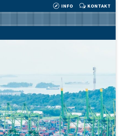

w
INFO
KONTAKT

w
INFO
KONTAKT