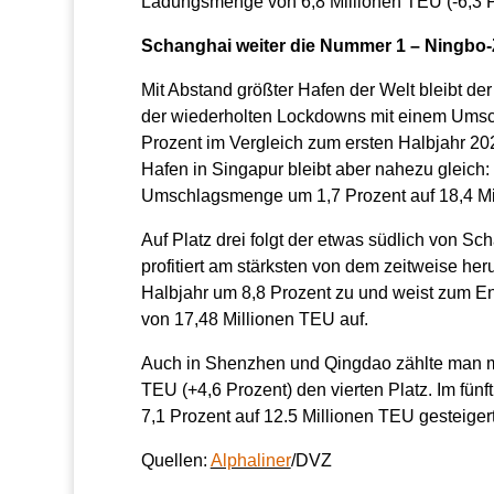
Ladungsmenge von 6,8 Millionen TEU (-6,3 P
Schanghai weiter die Nummer 1 – Ningbo-
Mit Abstand größter Hafen der Welt bleibt de
der wiederholten Lockdowns mit einem Umsch
Prozent im Vergleich zum ersten Halbjahr 202
Hafen in Singapur bleibt aber nahezu gleich:
Umschlagsmenge um 1,7 Prozent auf 18,4 Mi
Auf Platz drei folgt der etwas südlich von 
profitiert am stärksten von dem zeitweise he
Halbjahr um 8,8 Prozent zu und weist zum 
von 17,48 Millionen TEU auf.
Auch in Shenzhen und Qingdao zählte man me
TEU (+4,6 Prozent) den vierten Platz. Im fü
7,1 Prozent auf 12.5 Millionen TEU gesteiger
Quellen:
Alphaliner
/DVZ