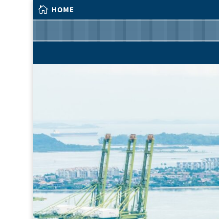

HOME

HOME