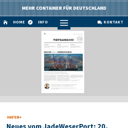
MEHR CONTAINER FÜR DEUTSCHLAND
a
HOME
INFO
KONTAKT



HAFEN+
Neues vom JadeWeserPort: 20.