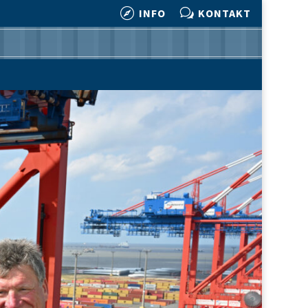

w
INFO
KONTAKT

w
INFO
KONTAKT