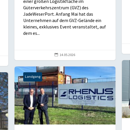
einer großen Logistikfläche im
Güterverkehrszentrum (GVZ) des
JadeWeserPort. Anfang Mai hat das
Unternehmen auf dem GVZ-Gelände ein
kleines, exklusives Event veranstaltet, auf
dem es...

14.05.2026
Landgang