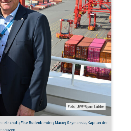
Foto: JWP/Björn Lübbe
sellschaft; Elke Büdenbender; Maciej Szymanski, Kapitän der
elmshaven