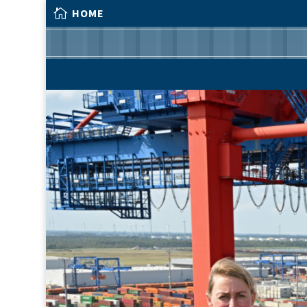

HOME

HOME