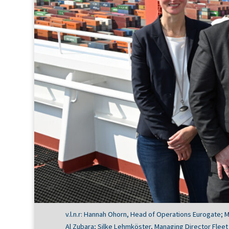
v.l.n.r: Hannah Ohorn, Head of Operations Eurogate
Al Zubara; Silke Lehmköster, Managing Director Flee