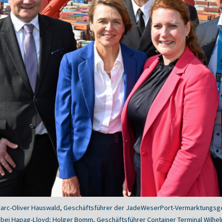
; Marc-Oliver Hauswald, Geschäftsführer der JadeWeserPort-Vermarktungsge
t bei Hapag-Lloyd; Holger Bomm, Geschäftsführer Container Terminal Wilh