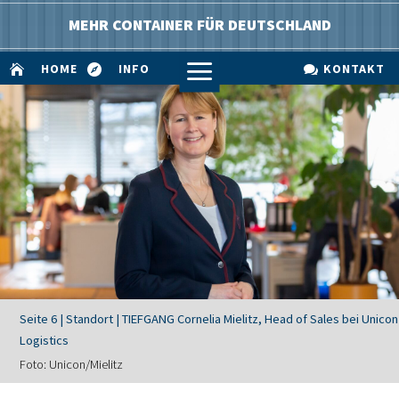
MEHR CONTAINER FÜR DEUTSCHLAND
a
HOME
INFO
KONTAKT



Seite 6 | Standort | TIEFGANG Cornelia Mielitz, Head of Sales bei Unicon
Logistics
Foto: Unicon/Mielitz