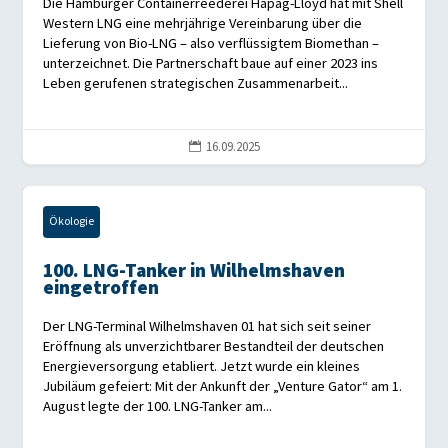
Die Hamburger Containerreederei Hapag-Lloyd hat mit Shell
Western LNG eine mehrjährige Vereinbarung über die
Lieferung von Bio-LNG – also verflüssigtem Biomethan –
unterzeichnet. Die Partnerschaft baue auf einer 2023 ins
Leben gerufenen strategischen Zusammenarbeit...
16.09.2025

Ökologie
100. LNG-Tanker in Wilhelmshaven
eingetroffen
Der LNG-Terminal Wilhelmshaven 01 hat sich seit seiner
Eröffnung als unverzichtbarer Bestandteil der deutschen
Energieversorgung etabliert. Jetzt wurde ein kleines
Jubiläum gefeiert: Mit der Ankunft der „Venture Gator“ am 1.
August legte der 100. LNG-Tanker am...