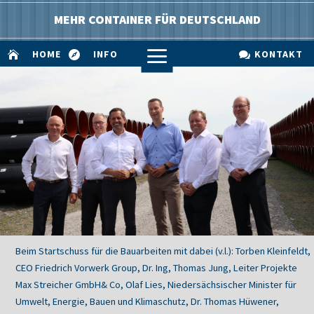
MEHR CONTAINER FÜR DEUTSCHLAND
a
HOME
INFO
KONTAKT



Beim Startschuss für die Bauarbeiten mit dabei (v.l.): Torben Kleinfeldt,
CEO Friedrich Vorwerk Group, Dr. Ing, Thomas Jung, Leiter Projekte
Max Streicher GmbH& Co, Olaf Lies, Niedersächsischer Minister für
Umwelt, Energie, Bauen und Klimaschutz, Dr. Thomas Hüwener,