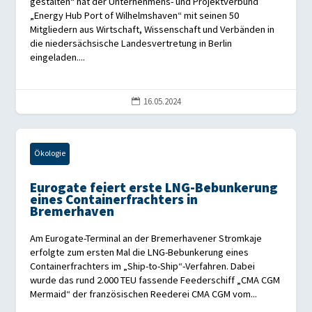
gestalten“ hat der Unternehmens- und Projektverbund
„Energy Hub Port of Wilhelmshaven“ mit seinen 50
Mitgliedern aus Wirtschaft, Wissenschaft und Verbänden in
die niedersächsische Landesvertretung in Berlin
eingeladen....
16.05.2024

Ökologie
Eurogate feiert erste LNG-Bebunkerung
eines Containerfrachters in
Bremerhaven
Am Eurogate-Terminal an der Bremerhavener Stromkaje
erfolgte zum ersten Mal die LNG-Bebunkerung eines
Containerfrachters im „Ship-to-Ship“-Verfahren. Dabei
wurde das rund 2.000 TEU fassende Feederschiff „CMA CGM
Mermaid“ der französischen Reederei CMA CGM vom...