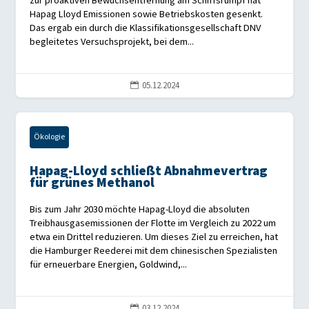
zur proaktiven Bewuchsentfernung am Schiffsrumpf hat
Hapag Lloyd Emissionen sowie Betriebskosten gesenkt.
Das ergab ein durch die Klassifikationsgesellschaft DNV
begleitetes Versuchsprojekt, bei dem...
05.12.2024

Ökologie
Hapag-Lloyd schließt Abnahmevertrag
für grünes Methanol
Bis zum Jahr 2030 möchte Hapag-Lloyd die absoluten
Treibhausgasemissionen der Flotte im Vergleich zu 2022 um
etwa ein Drittel reduzieren. Um dieses Ziel zu erreichen, hat
die Hamburger Reederei mit dem chinesischen Spezialisten
für erneuerbare Energien, Goldwind,...
03.12.2024
