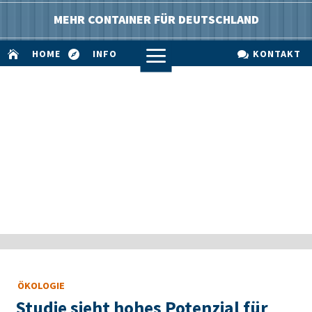
MEHR CONTAINER FÜR DEUTSCHLAND
a
HOME
INFO
KONTAKT



ÖKOLOGIE
Studie sieht hohes Potenzial für