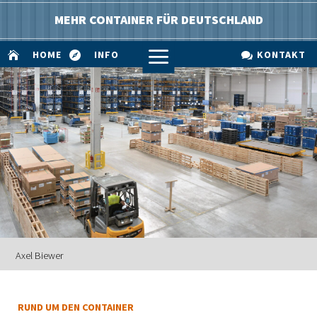
MEHR CONTAINER FÜR DEUTSCHLAND
a
HOME
INFO
KONTAKT



Axel Biewer
RUND UM DEN CONTAINER