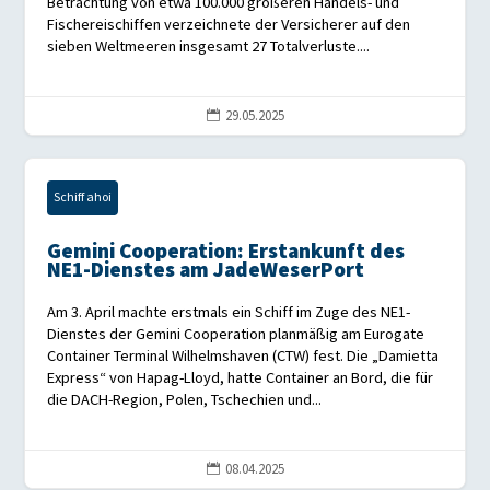
Betrachtung von etwa 100.000 größeren Handels- und
Fischereischiffen verzeichnete der Versicherer auf den
sieben Weltmeeren insgesamt 27 Totalverluste....
29.05.2025

Schiff ahoi
Gemini Cooperation: Erstankunft des
NE1-Dienstes am JadeWeserPort
Am 3. April machte erstmals ein Schiff im Zuge des NE1-
Dienstes der Gemini Cooperation planmäßig am Eurogate
Container Terminal Wilhelmshaven (CTW) fest. Die „Damietta
Express“ von Hapag-Lloyd, hatte Container an Bord, die für
die DACH-Region, Polen, Tschechien und...
08.04.2025
