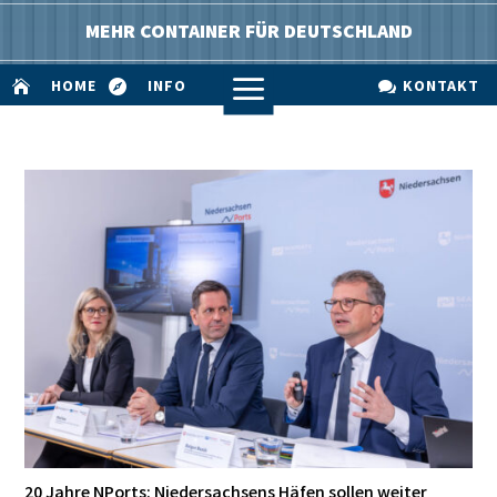
MEHR CONTAINER FÜR DEUTSCHLAND
a
HOME
INFO
KONTAKT



20 Jahre NPorts: Niedersachsens Häfen sollen weiter