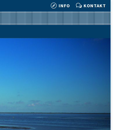

w
INFO
KONTAKT

w
INFO
KONTAKT