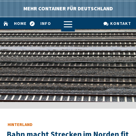
MEHR CONTAINER FÜR DEUTSCHLAND
a
HOME
INFO
KONTAKT



HINTERLAND
Bahn macht Strecken im Norden fit