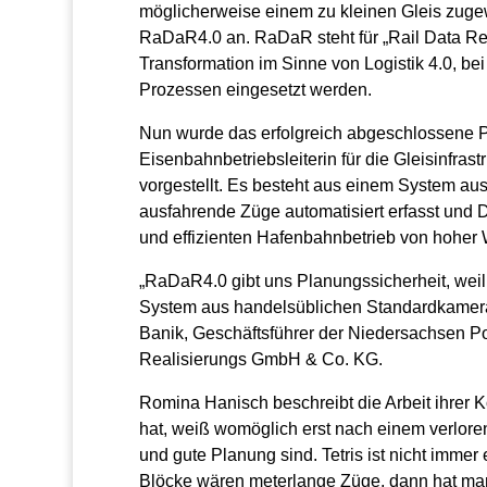
möglicherweise einem zu kleinen Gleis zuge
RaDaR4.0 an. RaDaR steht für „Rail Data Reco
Transformation im Sinne von Logistik 4.0, b
Prozessen eingesetzt werden.
Nun wurde das erfolgreich abgeschlossene P
Eisenbahnbetriebsleiterin für die Gleisinfras
vorgestellt. Es besteht aus einem System aus
ausfahrende Züge automatisiert erfasst und Da
und effizienten Hafenbahnbetrieb von hoher W
„RaDaR4.0 gibt uns Planungssicherheit, weil
System aus handelsüblichen Standardkameras 
Banik, Geschäftsführer der Niedersachsen 
Realisierungs GmbH & Co. KG.
Romina Hanisch beschreibt die Arbeit ihrer Ko
hat, weiß womöglich erst nach einem verlor
und gute Planung sind. Tetris ist nicht immer 
Blöcke wären meterlange Züge, dann hat ma