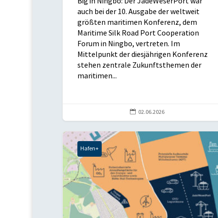
Big in Ningbo: Der JadeWeserPort war
auch bei der 10. Ausgabe der weltweit
größten maritimen Konferenz, dem
Maritime Silk Road Port Cooperation
Forum in Ningbo, vertreten. Im
Mittelpunkt der diesjährigen Konferenz
stehen zentrale Zukunftsthemen der
maritimen...

02.06.2026
Hafen+