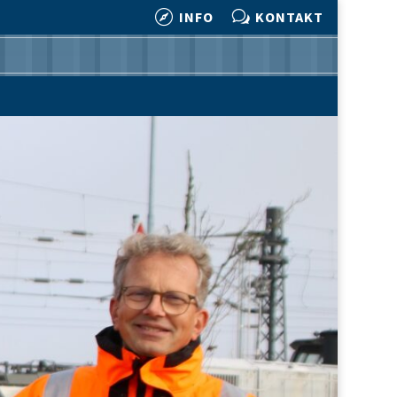

w
INFO
KONTAKT

w
INFO
KONTAKT