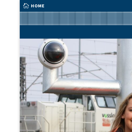

HOME

HOME