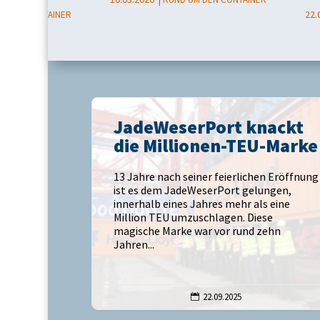
22.
M DEN CONTAINER
JadeWeserPort knackt
die Millionen-TEU-Marke
13 Jahre nach seiner feierlichen Eröffnung
ist es dem JadeWeserPort gelungen,
innerhalb eines Jahres mehr als eine
Million TEU umzuschlagen. Diese
magische Marke war vor rund zehn
Jahren...
22.09.2025
