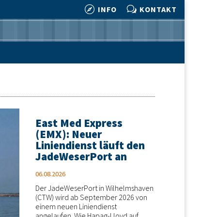

w
INFO
KONTAKT

w
INFO
KONTAKT
East Med Express
(EMX): Neuer
Liniendienst läuft den
JadeWeserPort an
06.08.2026
Der JadeWeserPort in Wilhelmshaven
(CTW) wird ab September 2026 von
einem neuen Liniendienst
angelaufen. Wie Hapag-Lloyd auf