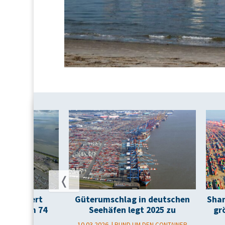
t steigert
Güterumschlag in deutschen
Shan
chlag um 74
Seehäfen legt 2025 zu
gr
ent
10.03.2026
RUND UM DEN CONTAINER