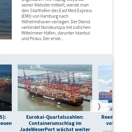
seiner Website mitteilt, werde man
den Starthafen des East Med Express
(EMX) von Hamburg nach
Wilhelmshaven verlegen. Der Dienst
verbindet Nordeuropa mit östlichen
Mittelmeer-Häfen, darunter Istanbul
und Piräus. Der erste...
S):
Eurokai-Quartalszahlen:
Reedereien tr
neuen
Containerumschlag im
volle Schif
JadeWeserPort wächst weiter
14.10.2025
RUN