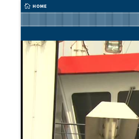

HOME

HOME