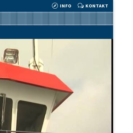

w
INFO
KONTAKT

w
INFO
KONTAKT