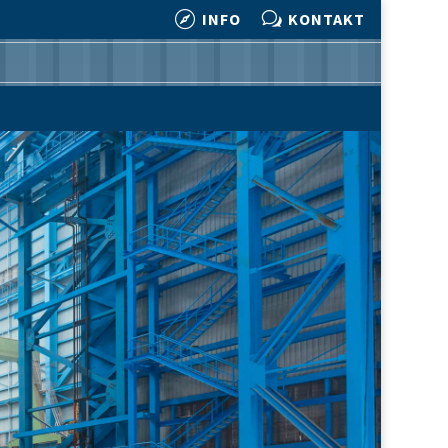

w
INFO
KONTAKT

w
INFO
KONTAKT