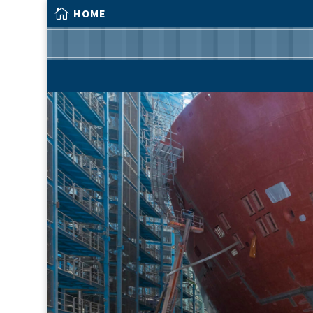

HOME

HOME