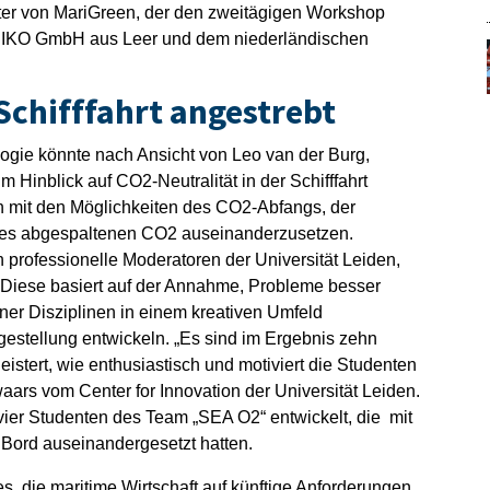
eiter von MariGreen, der den zweitägigen Workshop
RIKO GmbH aus Leer und dem niederländischen
 Schifffahrt angestrebt
gie könnte nach Ansicht von Leo van der Burg,
m Hinblick auf CO2-Neutralität in der Schifffahrt
ch mit den Möglichkeiten des CO2-Abfangs, der
es abgespaltenen CO2 auseinanderzusetzen.
 professionelle Moderatoren der Universität Leiden,
 Diese basiert auf der Annahme, Probleme besser
er Disziplinen in einem kreativen Umfeld
stellung entwickeln. „Es sind im Ergebnis zehn
istert, wie enthusiastisch und motiviert die Studenten
aars vom Center for Innovation der Universität Leiden.
vier Studenten des Team „SEA O2“ entwickelt, die mit
Bord auseinandergesetzt hatten.
es, die maritime Wirtschaft auf künftige Anforderungen