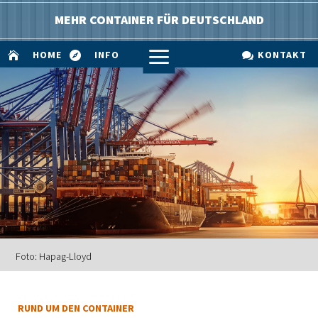
MEHR CONTAINER FÜR DEUTSCHLAND
a
HOME
INFO
KONTAKT



Foto: Hapag-Lloyd
RUND UM DEN CONTAINER