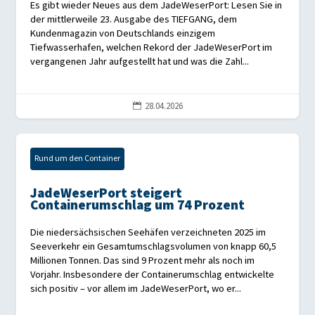
Es gibt wieder Neues aus dem JadeWeserPort: Lesen Sie in
der mittlerweile 23. Ausgabe des TIEFGANG, dem
Kundenmagazin von Deutschlands einzigem
Tiefwasserhafen, welchen Rekord der JadeWeserPort im
vergangenen Jahr aufgestellt hat und was die Zahl...
28.04.2026

Rund um den Container
JadeWeserPort steigert
Containerumschlag um 74 Prozent
Die niedersächsischen Seehäfen verzeichneten 2025 im
Seeverkehr ein Gesamtumschlagsvolumen von knapp 60,5
Millionen Tonnen. Das sind 9 Prozent mehr als noch im
Vorjahr. Insbesondere der Containerumschlag entwickelte
sich positiv – vor allem im JadeWeserPort, wo er...