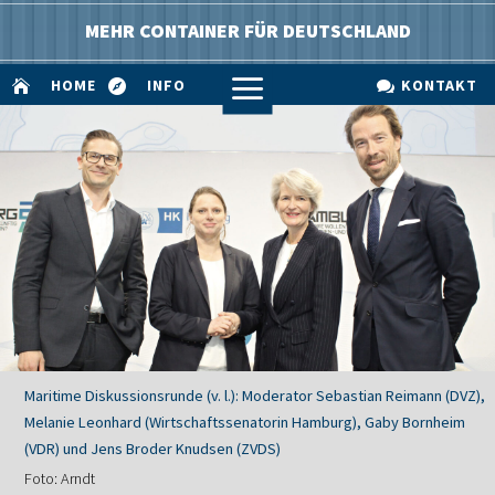
MEHR CONTAINER FÜR DEUTSCHLAND
a
HOME
INFO
KONTAKT



Maritime Diskussionsrunde (v. l.): Moderator Sebastian Reimann (DVZ),
Melanie Leonhard (Wirtschaftssenatorin Hamburg), Gaby Bornheim
(VDR) und Jens Broder Knudsen (ZVDS)
Foto: Arndt