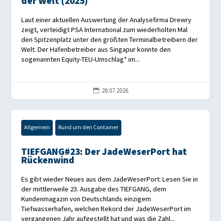
der Welt (2025)
Laut einer aktuellen Auswertung der Analysefirma Drewry
zeigt, verteidigt PSA International zum wiederholten Mal
den Spitzenplatz unter den größten Terminalbetreibern der
Welt. Der Hafenbetreiber aus Singapur konnte den
sogenannten Equity-TEU-Umschlag* im...
28.07.2026

Allgemein
Rund um den Container
TIEFGANG#23: Der JadeWeserPort hat
Rückenwind
Es gibt wieder Neues aus dem JadeWeserPort: Lesen Sie in
der mittlerweile 23. Ausgabe des TIEFGANG, dem
Kundenmagazin von Deutschlands einzigem
Tiefwasserhafen, welchen Rekord der JadeWeserPort im
vergangenen Jahr aufgestellt hat und was die Zahl...