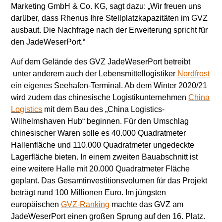
Marketing GmbH & Co. KG, sagt dazu: „Wir freuen uns
darüber, dass Rhenus Ihre Stellplatzkapazitäten im GVZ
ausbaut. Die Nachfrage nach der Erweiterung spricht für
den JadeWeserPort.“
Auf dem Gelände des GVZ JadeWeserPort betreibt
unter anderem auch der Lebensmittellogistiker
Nordfrost
ein eigenes Seehafen-Terminal. Ab dem Winter 2020/21
wird zudem das chinesische Logistikunternehmen
China
Logistics
mit dem Bau des „China Logistics-
Wilhelmshaven Hub“ beginnen. Für den Umschlag
chinesischer Waren solle es 40.000 Quadratmeter
Hallenfläche und 110.000 Quadratmeter ungedeckte
Lagerfläche bieten. In einem zweiten Bauabschnitt ist
eine weitere Halle mit 20.000 Quadratmeter Fläche
geplant. Das Gesamtinvestitionsvolumen für das Projekt
beträgt rund 100 Millionen Euro. Im jüngsten
europäischen
GVZ-Ranking
machte das GVZ am
JadeWeserPort einen großen Sprung auf den 16. Platz.