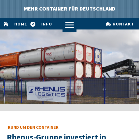
MEHR CONTAINER FÜR DEUTSCHLAND
a
HOME
INFO
KONTAKT



RUND UM DEN CONTAINER
Rhenus-Gruppe investiert in