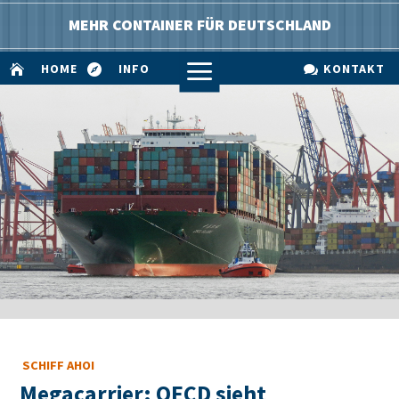
MEHR CONTAINER FÜR DEUTSCHLAND
a
HOME
INFO
KONTAKT



SCHIFF AHOI
Megacarrier: OECD sieht