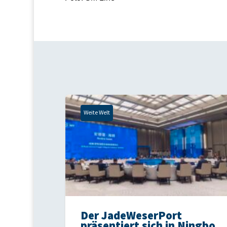
Weite Welt
Der JadeWeserPort
präsentiert sich in Ningbo