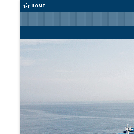

HOME

HOME