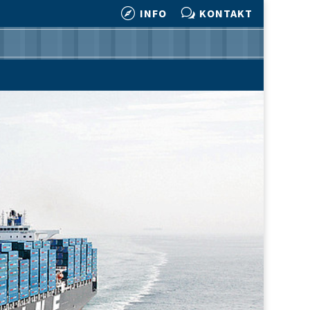

w
INFO
KONTAKT

w
INFO
KONTAKT