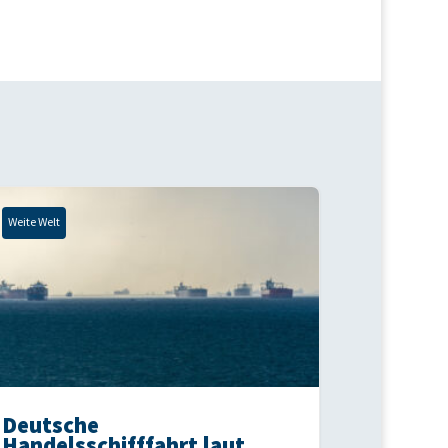
Weite Welt
Deutsche
Handelsschifffahrt laut