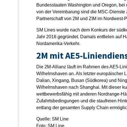
Bundesstaaten Washington und Oregon, bei 
von der Vereinbarung sind die MSC-Dienste 
Partnerschaft von 2M und ZIM im Nordwest-Pa
SM Lines wurde nach dem Konkurs der südko
Jahr 2016 gegründet. Damals entfielen auf H
Nordamerika-Verkehr.
2M mit AE5-Liniendien
Die 2M-Allianz läuft im Rahmen des AE5-Lin
Wilhelmshaven an. Als letzter europäischer 
Dalian, Xingang, Busan (Südkorea) und Ning
Wilhelmshaven nach Shanghai. Mit dieser kur
wettbewerbsfähig mit anderen Nordrange-Häf
Zufahrtsbedingungen und die staufreien Hin
entlang der gesamten Supply Chain ermögli
Quelle: SM Line
Foto: SM Line