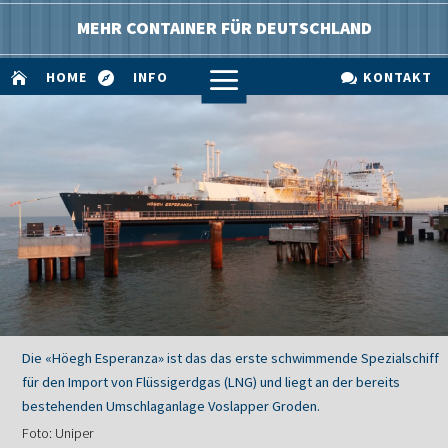
MEHR CONTAINER FÜR DEUTSCHLAND
a
HOME
INFO
KONTAKT



Die «Höegh Esperanza» ist das das erste schwimmende Spezialschiff
für den Import von Flüssigerdgas (LNG) und liegt an der bereits
bestehenden Umschlaganlage Voslapper Groden.
Foto: Uniper