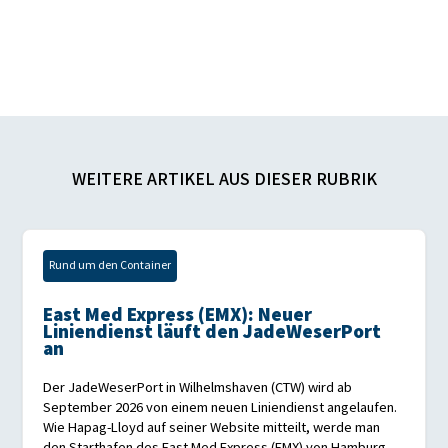
WEITERE ARTIKEL AUS DIESER RUBRIK
Rund um den Container
East Med Express (EMX): Neuer
Liniendienst läuft den JadeWeserPort
an
Der JadeWeserPort in Wilhelmshaven (CTW) wird ab
September 2026 von einem neuen Liniendienst angelaufen.
Wie Hapag-Lloyd auf seiner Website mitteilt, werde man
den Starthafen des East Med Express (EMX) von Hamburg