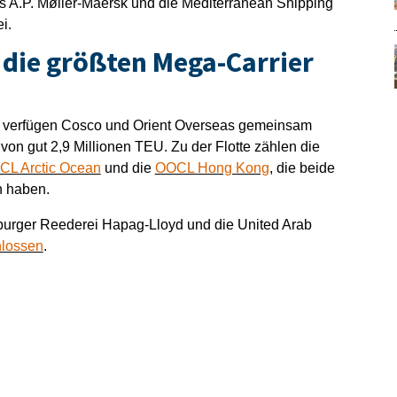
 A.P. Møller-Maersk und die Mediterranean Shipping
i.
die größten Mega-Carrier
in, verfügen Cosco und Orient Overseas gemeinsam
 von gut 2,9 Millionen TEU. Zu der Flotte zählen die
CL Arctic Ocean
und die
OOCL Hong Kong
, die beide
n haben.
mburger Reederei Hapag-Lloyd und die United Arab
lossen
.