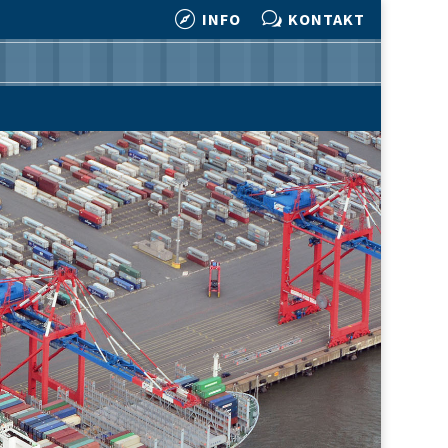

w
INFO
KONTAKT

w
INFO
KONTAKT