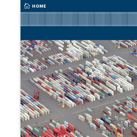

HOME

HOME