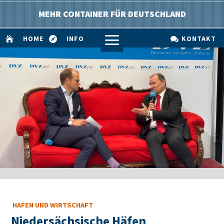
MEHR CONTAINER FÜR DEUTSCHLAND
a
HOME
INFO
KONTAKT



HAFEN UND WIRTSCHAFT
Niedersächsische Häfen