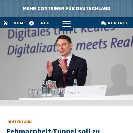
MEHR CONTAINER FÜR DEUTSCHLAND
a
HOME
INFO
KONTAKT



HINTERLAND
Fehmarnbelt-Tunnel soll zu