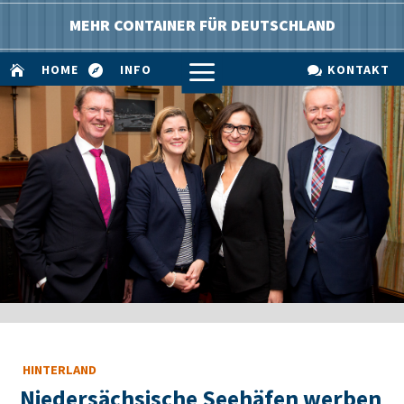
MEHR CONTAINER FÜR DEUTSCHLAND
a
HOME
INFO
KONTAKT



HINTERLAND
Niedersächsische Seehäfen werben