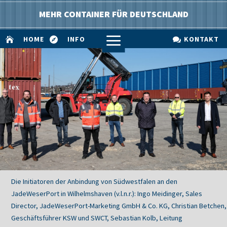
MEHR CONTAINER FÜR DEUTSCHLAND
a
HOME
INFO
KONTAKT



Die Initiatoren der Anbindung von Südwestfalen an den
JadeWeserPort in Wilhelmshaven (v.l.n.r.): Ingo Meidinger, Sales
Director, JadeWeserPort-Marketing GmbH & Co. KG, Christian Betchen,
Geschäftsführer KSW und SWCT, Sebastian Kolb, Leitung