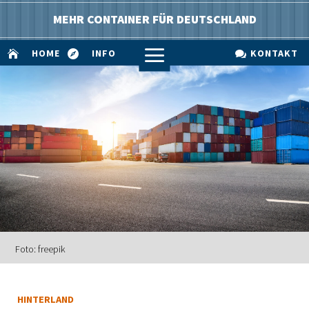
MEHR CONTAINER FÜR DEUTSCHLAND
a
HOME
INFO
KONTAKT



Foto: freepik
HINTERLAND