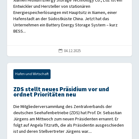
Xiamen Hithium Energy Storage Technology Co., Ltd. ist ein
Entwickler und Hersteller von stationären
Energiespeicherlösungen mit Hauptsitz in Xiamen, einer
Hafenstadt an der Südostküste China. Jetzt hat das
Unternehmen ein Battery Energy Storage System – kurz
BESS...
04.12.2025

Hafen und Wirtschaft
ZDS stellt neues Präsidium vor und
ordnet Prioritäten neu
Die Mitgliederversammlung des Zentralverbands der
deutschen Seehafenbetriebe (ZDS) hat Prof. Dr. Sebastian
Jürgens am Mittwoch zum neuen Präsidenten ernannt. Er
folgt auf Angela Titzrath, die als Präsidentin ausgeschieden
ist und deren Stellvertreter Jürgens war....