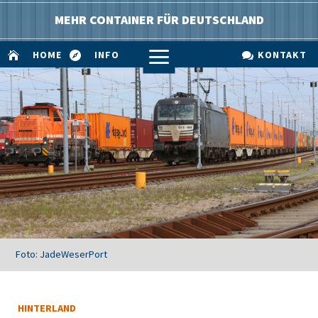
MEHR CONTAINER FÜR DEUTSCHLAND
a
HOME
INFO
KONTAKT



Foto: JadeWeserPort
HINTERLAND