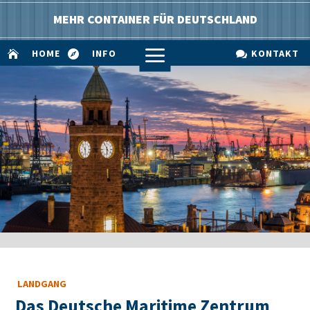
MEHR CONTAINER FÜR DEUTSCHLAND
a
HOME
INFO
KONTAKT



LANDGANG
Das Deutsche Maritime Zentrum