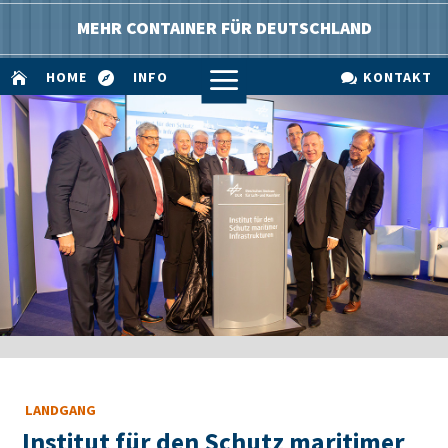
MEHR CONTAINER FÜR DEUTSCHLAND
a
HOME
INFO
KONTAKT



LANDGANG
Institut für den Schutz maritimer