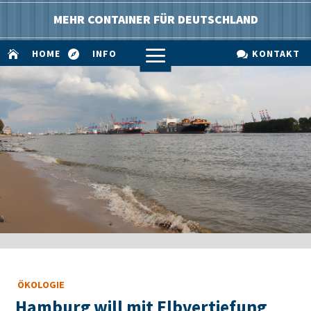
MEHR CONTAINER FÜR DEUTSCHLAND
a
HOME
INFO
KONTAKT



ÖKOLOGIE
Hamburg will mit Elbvertiefung