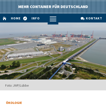
MEHR CONTAINER FÜR DEUTSCHLAND
a
HOME
INFO
KONTAKT



Foto: JWP/Lübbe
ÖKOLOGIE