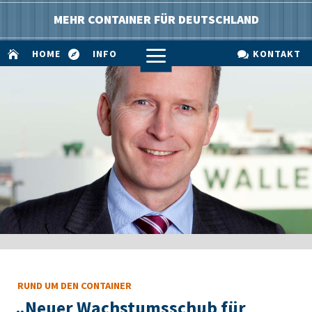
MEHR CONTAINER FÜR DEUTSCHLAND
a
HOME
INFO
KONTAKT



RUND UM DEN CONTAINER
„Neuer Wachstumsschub für