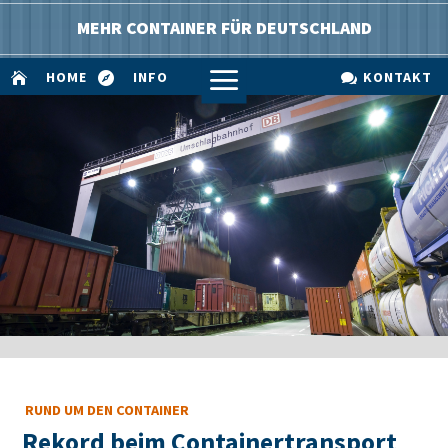
MEHR CONTAINER FÜR DEUTSCHLAND
a
HOME
INFO
KONTAKT



RUND UM DEN CONTAINER
Rekord beim Containertransport