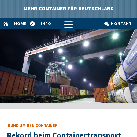
MEHR CONTAINER FÜR DEUTSCHLAND
a
HOME
INFO
KONTAKT



RUND UM DEN CONTAINER
Rekord beim Containertransport