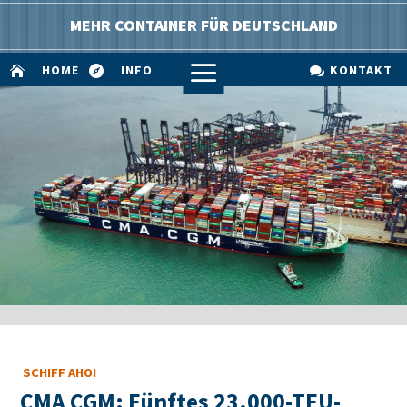
MEHR CONTAINER FÜR DEUTSCHLAND
a
HOME
INFO
KONTAKT



SCHIFF AHOI
CMA CGM: Fünftes 23.000-TEU-