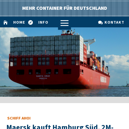
MEHR CONTAINER FÜR DEUTSCHLAND
a
HOME
INFO
KONTAKT



SCHIFF AHOI
Maersk kauft Hamburg Süd, 2M-