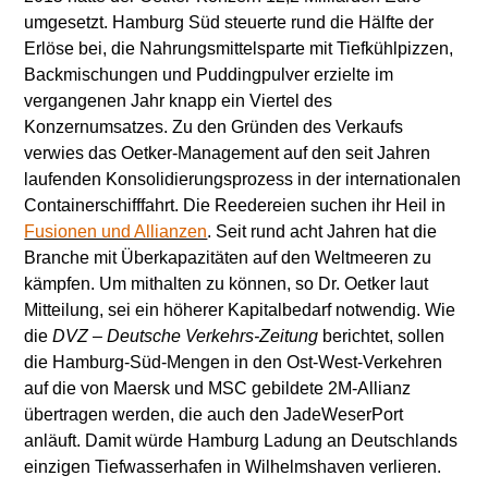
umgesetzt. Hamburg Süd steuerte rund die Hälfte der
Erlöse bei, die Nahrungsmittelsparte mit Tiefkühlpizzen,
Backmischungen und Puddingpulver erzielte im
vergangenen Jahr knapp ein Viertel des
Konzernumsatzes. Zu den Gründen des Verkaufs
verwies das Oetker-Management auf den seit Jahren
laufenden Konsolidierungsprozess in der internationalen
Containerschifffahrt. Die Reedereien suchen ihr Heil in
Fusionen und Allianzen
. Seit rund acht Jahren hat die
Branche mit Überkapazitäten auf den Weltmeeren zu
kämpfen. Um mithalten zu können, so Dr. Oetker laut
Mitteilung, sei ein höherer Kapitalbedarf notwendig. Wie
die
DVZ – Deutsche
Verkehrs-Zeitung
berichtet, sollen
die Hamburg-Süd-Mengen in den Ost-West-Verkehren
auf die von Maersk und MSC gebildete 2M-Allianz
übertragen werden, die auch den JadeWeserPort
anläuft. Damit würde Hamburg Ladung an Deutschlands
einzigen Tiefwasserhafen in Wilhelmshaven verlieren.