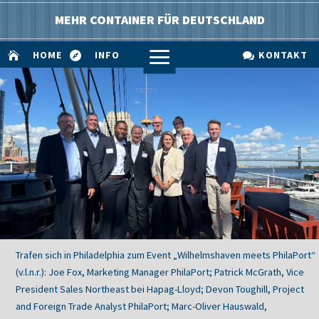
MEHR CONTAINER FÜR DEUTSCHLAND
a
HOME
INFO
KONTAKT



Trafen sich in Philadelphia zum Event „Wilhelmshaven meets PhilaPort“
(v.l.n.r.): Joe Fox, Marketing Manager PhilaPort; Patrick McGrath, Vice
President Sales Northeast bei Hapag-Lloyd; Devon Toughill, Project
and Foreign Trade Analyst PhilaPort; Marc-Oliver Hauswald,