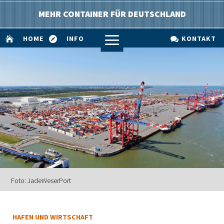
MEHR CONTAINER FÜR DEUTSCHLAND
a
HOME
INFO
KONTAKT



Foto: JadeWeserPort
HAFEN UND WIRTSCHAFT