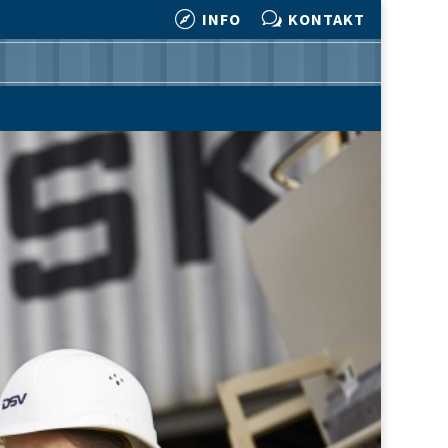

w
INFO
KONTAKT

w
INFO
KONTAKT