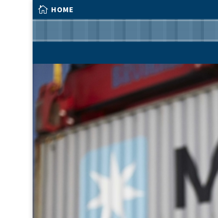

HOME

HOME