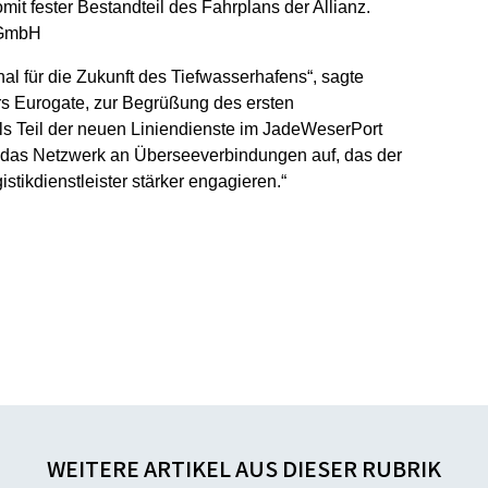
it fester Bestandteil des Fahrplans der Allianz.
a GmbH
gnal für die Zukunft des Tiefwasserhafens“, sagte
rs Eurogate, zur Begrüßung des ersten
als Teil der neuen Liniendienste im JadeWeserPort
n das Netzwerk an Überseeverbindungen auf, das der
stikdienstleister stärker engagieren.“
WEITERE ARTIKEL AUS DIESER RUBRIK