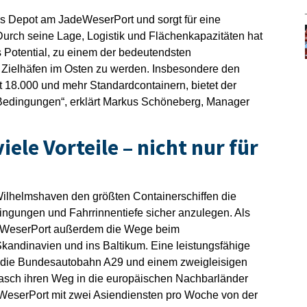
s Depot am JadeWeserPort und sorgt für eine
Durch seine Lage, Logistik und Flächenkapazitäten hat
Potential, zu einem der bedeutendsten
 Zielhäfen im Osten zu werden. Insbesondere den
t 18.000 und mehr Standardcontainern, bietet der
 Bedingungen“, erklärt Markus Schöneberg, Manager
ele Vorteile – nicht nur für
 Wilhelmshaven den größten Containerschiffen die
ngungen und Fahrrinnentiefe sicher anzulegen. Als
adeWeserPort außerdem die Wege beim
kandinavien und ins Baltikum. Eine leistungsfähige
an die Bundesautobahn A29 und einem zweigleisigen
rasch ihren Weg in die europäischen Nachbarländer
eWeserPort mit zwei Asiendiensten pro Woche von der