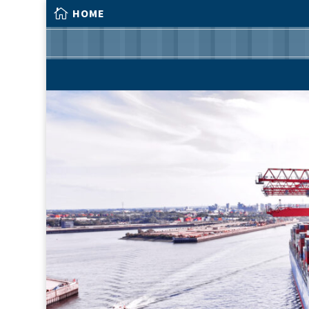

HOME

HOME