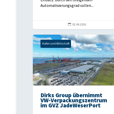
Einsatz. Durch den steigenden
Automatisierungsgrad sollen...

02.04.2026
Hafen und Wirtschaft
Dirks Group übernimmt
VW-Verpackungszentrum
im GVZ JadeWeserPort