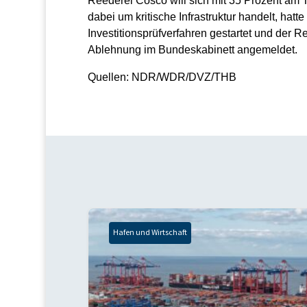
Reederei Cosco will sich mit 35 Prozent am T
dabei um kritische Infrastruktur handelt, hatt
Investitionsprüfverfahren gestartet und der 
Ablehnung im Bundeskabinett angemeldet.
Quellen: NDR/WDR/DVZ/THB
Hafen und Wirtschaft