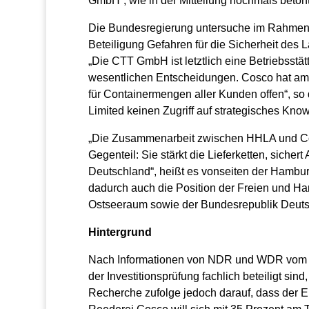
GmbH“, wie in der Mitteilung nochmals betont
Die Bundesregierung untersuche im Rahmen d
Beteiligung Gefahren für die Sicherheit des La
„Die CTT GmbH ist letztlich eine Betriebsstät
wesentlichen Entscheidungen. Cosco hat am C
für Containermengen aller Kunden offen“, so
Limited keinen Zugriff auf strategisches Kno
„Die Zusammenarbeit zwischen HHLA und Cosc
Gegenteil: Sie stärkt die Lieferketten, sicher
Deutschland“, heißt es vonseiten der Hambur
dadurch auch die Position der Freien und H
Ostseeraum sowie der Bundesrepublik Deutsc
Hintergrund
Nach Informationen von NDR und WDR vom 20
der Investitionsprüfung fachlich beteiligt si
Recherche zufolge jedoch darauf, dass der E