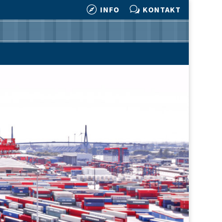

w
INFO
KONTAKT

w
INFO
KONTAKT