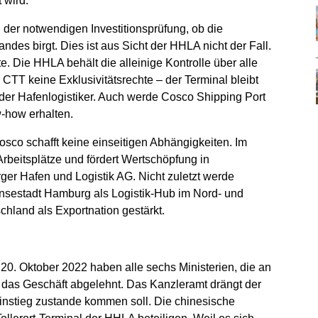
 wird.
er notwendigen Investitionsprüfung, ob die
ndes birgt. Dies ist aus Sicht der HHLA nicht der Fall.
te. Die HHLA behält die alleinige Kontrolle über alle
TT keine Exklusivitätsrechte – der Terminal bleibt
 der Hafenlogistiker. Auch werde Cosco Shipping Port
w-how erhalten.
o schafft keine einseitigen Abhängigkeiten. Im
t Arbeitsplätze und fördert Wertschöpfung in
ger Hafen und Logistik AG. Nicht zuletzt werde
ansestadt Hamburg als Logistik-Hub im Nord- und
hland als Exportnation gestärkt.
. Oktober 2022 haben alle sechs Ministerien, die an
nd, das Geschäft abgelehnt. Das Kanzleramt drängt der
instieg zustande kommen soll. Die chinesische