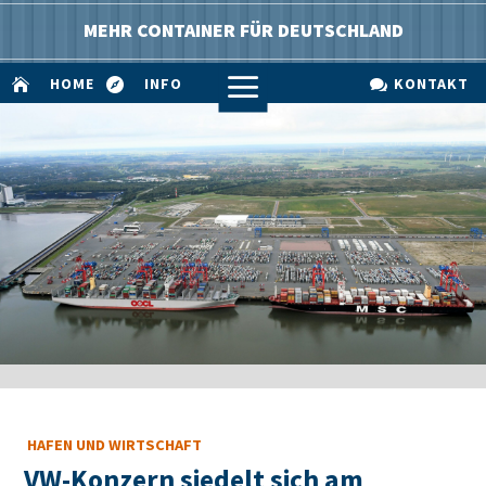
MEHR CONTAINER FÜR DEUTSCHLAND
a
HOME
INFO
KONTAKT



HAFEN UND WIRTSCHAFT
VW-Konzern siedelt sich am