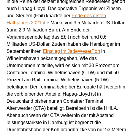
In die Reihe der derzeit erfolgreichen Reedereien gehört
auch Hapag-Lloyd. Das operative Ergebnis vor Zinsen
und Steuern (Ebit) knackte per
Ende des ersten
Halbjahres 2021
die Marke von 3,5 Milliarden US-Dollar
(rund 2,9 Milliarden Euro). Am Ende der
Vorjahresperiode lag das Ebit noch bei rund 0,6
Milliarden US-Dollar. Zudem haben die Hamburger im
September ihren
Einstieg im JadeWeserPort
in
Wilhelmshaven bekannt gegeben. Wie das
Unternehmen mitteilte, wird es sich mit 30 Prozent am
Container Terminal Wilhelmshaven (CTW) und mit 50
Prozent am Rail Terminal Wilhelmshaven (RTW)
beteiligen. Der Terminalbetreiber Eurogate hält weiterhin
die verbleibenden Anteile. Hapag-Lloyd ist in
Deutschland bisher nur an Container Terminal
Altenwerder (CTA) beteiligt. Betreiberin ist die HHLA.
Aber auch wenn der CTA weiterhin der mit Abstand
leistungsstärkste in Hamburg ist begrenzt die
Durchfahrtshöhe der Köhlbrandbrücke von nur 53 Metern