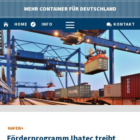
MEHR CONTAINER FÜR DEUTSCHLAND
a
HOME
INFO
KONTAKT



HAFEN+
Förderprogramm Ihatec treibt