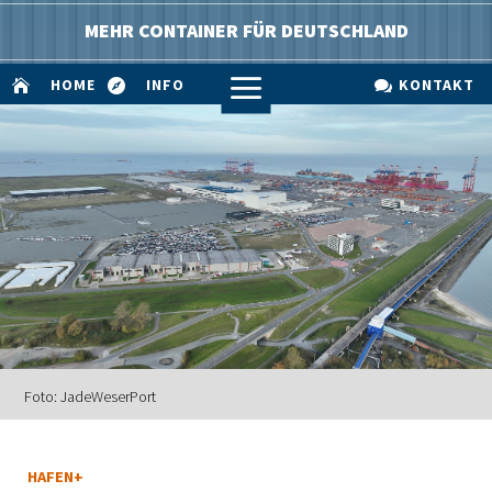
MEHR CONTAINER FÜR DEUTSCHLAND
a
HOME
INFO
KONTAKT



Foto: JadeWeserPort
HAFEN+