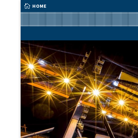

HOME

HOME