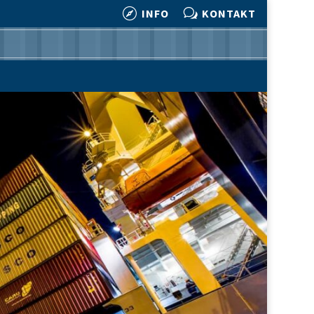

w
INFO
KONTAKT

w
INFO
KONTAKT